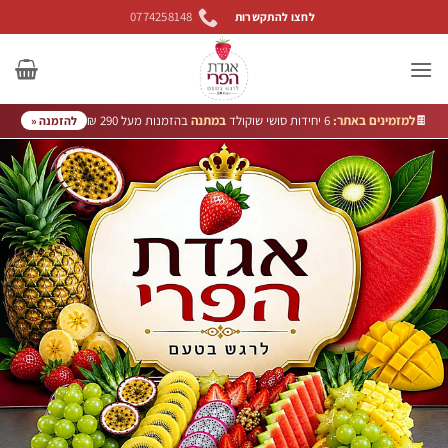
Ski
0774258148
לחצו להתקשרות
t
conten
🍫
למזמינים באתר:
6 יחידות סושי שוקולד
במתנה
בהזמנות מעל 290 ₪
להזמנה «