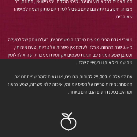
המותאמים לכל אירוע וחגיגה: מימי הולדת, ימי נישואין, חתונה, בר
מצווה, חינה, בריתה וגם סתם בשביל לסדר יום מתוק ושמח למישהו
שאוהבים. .
מוצרי אגדת הפרי מגיעים מירקניה משפחתית, בעלת וותק של למעלה
מ-35 שנה בתחום. אצלנו לעולם אין פשרות על טריות, טעם איכותי,
וכמובן שפע המגיע עם חגיגת טעמים אקזוטית וממכרת, שהוא לחלוטין
מה שמוביל אותנו בעשייה שלנו.
עם למעלה מ-25,000 לקוחות מרוצים, אנו גאים לומר שפיתחנו את
הנוסחה: פירות טריים על בסיס יומיומי, איכות ללא פשרות, שפע צבעוני
ומרהיב בסטנדרטים הגבוהים ביותר.