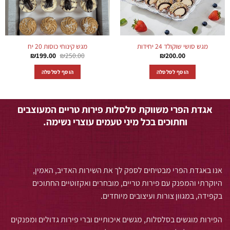
מגש סושי שוקולד 24 יחידות
מגש קינוחי כוסות 20 יח
המחיר
המחיר
₪
199.00
₪
250.00
₪
200.00
המקורי
הנוכחי
היה:
הוא:
הוסף לסלסלה
הוסף לסלסלה
₪199.00.
₪250.00.
אגדת הפרי משווקת סלסלות פירות טריים המעוצבים
וחתוכים בכל מיני טעמים עוצרי נשימה.
אנו באגדת הפרי מבטיחים לספק לך את השירות האדיב, האמין,
היוקרתי והמפנק עם פירות טריים, מובחרים ואקזוטיים החתוכים
בקפידה, במגוון צורות ועיצובים מיוחדים.
הפירות מוגשים בסלסלות, מגשים איכותיים וברי פירות גדולים ומפנקים