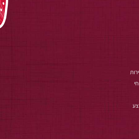
רות
י
צע