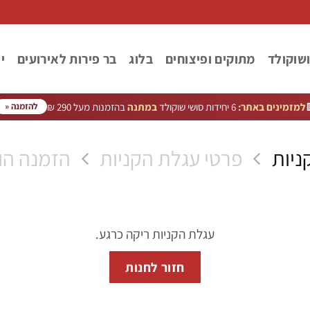
ר
בר פירות לאירועים
בלוג
מתוקים ופיצוחים
סושי פי
בהזמנות מעל 290 ₪
במתנה
6 יחידות סושי שוקולד
למזמינים באתר:

להזמנה «
ה הושלמה
פרטי עגלת הקניות
עגלת
עגלת הקניות ריקה כרגע.
חזור לחנות