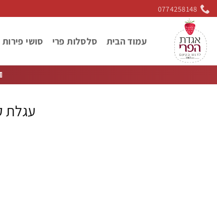
Ski
0774258148
t
conten
רות ושוקולד
סלסלות פרי
עמוד הבית

 קניות