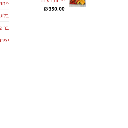
פירות העונה
מתוקי
₪
350.00
בלוג
בר פי
יציר