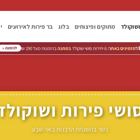
ר
בר פירות לאירועים
בלוג
מתוקים ופיצוחים
סושי פי
בהזמנות מעל 290 ₪
במתנה
6 יחידות סושי שוקולד
למזמינים באתר:

להזמנה «
סושי פירות ושוקול
כשר בהשגחת הרבנות באר-שבע