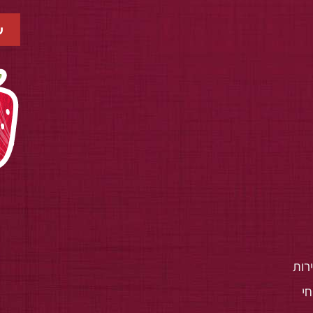
רות
י