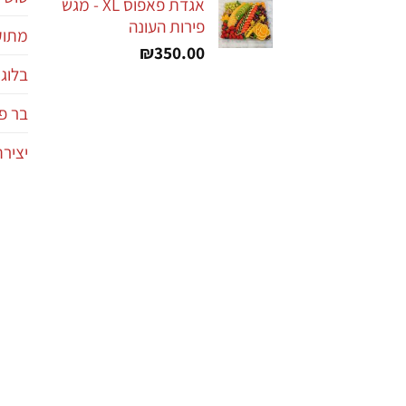
אגדת פאפוס XL - מגש
פירות העונה
מתוקי
₪
350.00
בלוג
בר פי
יציר