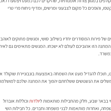
לפים במגוון צורות אומנותיות, שהיקרים לכם כמעט ויצטערו לאכו
טפו, והופכים כל מקום לצבעוני ומרשים, ומדיף ניחוח פרי טרי
ם של פירות המסודרים יחדיו בשילוב סושי, ומגשים מתוקים לאוהבי
 המתנה הזו אהוביכם לעולם לא ישכחו. המגשים מתאימים גם לאירו
במשרד.
ו, תוכלו להגדיל מעט את השמחה באמצעות בונבוניירת שוקולד או
, המשלים את הנשנושים ששלחתם יהפוך את המתנה שלכם למושלמת
שי בבאר שבע, חלק מהחבילות מותאמות ל
יולדות
וכוללות אוברול
פחה, ואחרות מותאמות לבני משפחה וחברים. כל חבילות השי