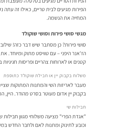
הפירות הטריים מגיעים בסלסלה מעוצבת ומקו
הפירות מגיעים לבית טריים, כאילו זה עתה נק
המחייה את הנשמה.
מגשי סושי פירות וסושי שוקולד
סושי פירות? כן מסתבר שיש דבר כזה! שילובי
הז'אנר היפני – עם טוויסט מתוק ומיוחד. את
קטנים או לארוחות צהריים ופריסות חגיגיות 
משלוח בקבוק יין או חבילת שוקולד כתוספת
מעבר לאריזות השי והמתנות המתוקות שציינ
בקבוק יין אדום מעוטר בסרט מהודר. היין
חבילות שי
"אגדת הפרי" מציעה משלוחי מגוון חבילות 
וכובע לתינוק ומתנות לאם ולחבר החדש במש