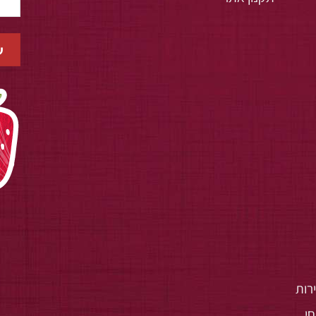
רות
י