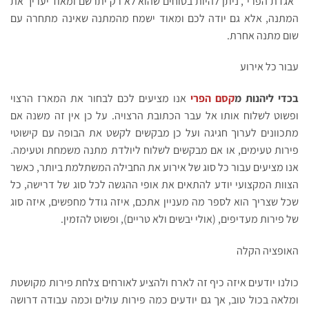
"אגדת הפרי", ניתן להיות בטוחים שהוא לא רק יתרשם ומאוד יעריך את
המתנה, אלא גם יודה לכם ומאוד ישמח מהמתנה שאינה מתחרה עם
שום מתנה אחרת.
עבור כל אירוע
בכדי ליהנות מ
קסם הפרי
אנו מציעים לכם לבחור את המארז הרצוי
ופשוט לשלוח אותו אל עבר הכתובת הרצויה. על כן אין זה משנה אם
מתכוונים לערוך חגיגה ועל כן מבקשים לקשט את הבופה עם קישוטי
פירות טעימים, או אם מבקשים לשלוח ליולדת מתנה משמחת וטעימה.
אנו מציעים עבור כל סוג של אירוע את החבילה המשתלמת ביותר, כאשר
הצוות המקצועי יודע להתאים את אופי ההגשה לכל סוג של דרישה, כל
שכל שצריך הוא לספר מה מעניין אתכם, איזה גודל מחפשים, איזה סוג
של פירות מעדיפים, (אולי יבשים ולא טריים), ופשוט להזמין.
האופציה הקלה
כולנו יודעים איזה כיף זה לארח ולהציע לאורחים צלחת פירות מקושטת
ומלאה בכול טוב, אך גם יודעים כמה פירות עולים וכמה עבודה דרושה