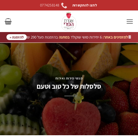
Ski
0774258148
לחצו להתקשרות
t
conten
🍫
למזמינים באתר:
6 יחידות סושי שוקולד
במתנה
בהזמנות מעל 290 ₪
להזמנה «
מגשי פירות ואירוח
סלסלות של כל טוב וטעם