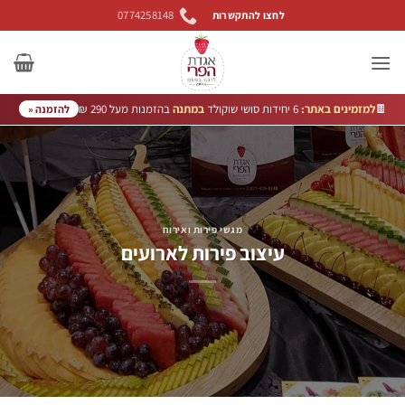
Ski
0774258148
לחצו להתקשרות
t
conten
🍫
למזמינים באתר:
6 יחידות סושי שוקולד
במתנה
בהזמנות מעל 290 ₪
להזמנה «
מגשי פירות ואירוח
עיצוב פירות לארועים