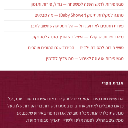
מגש פירות לראש השנה למשפחה — גודל, פירות ותזמון
מתנה למקלחת תינוק (Baby Shower) — מה מביאים
פירות חתוכים לאירוע גדול — הלוגיסטיקה שחשוב לתכנן
מארז פירות ושוקולד — השילוב שהופך מתנה למפנקת
סושי פירות למסיבת ילדים — הכיבוד שגם ההורים אוהבים
מגש פירות או עוגה לאירוע — מה עדיף להזמין
אגדת הפרי
אנו עושים את מירב המאמצים לספק לכם את השירות הטוב ביותר, על
כן אנו מוגבלים לאירוע אחד ביום במסגרת שירות ברי הפירות שלנו. על
מנת שתוכלו ליהנות מכל הטוב של אגדת הפרי באירוע שלכם, אנו
ממליצים בהחלט לפנות אלינו ולשריין תאריך מבעוד מועד.