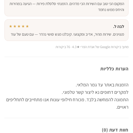
המקום הכי טוב עם השירות הכי מדהים. הזמנתי סלסלת פירות — הגיעה במהירות
והיחס ממש נחמד
לבה ל.
★★★★★
מצוינים. שירות מהיר, אדיב ומקצועי. קיבלנו מגש סושי נהדר — עם טעם של עוד
מתוך ביקורות Google של אגדת הפרי ★4.3 · 76 ביקורות
הערות כלליות
הזמנות באתר עד גמר המלאי.
למקרים דחופים נא ליצור קשר טלפוני.
התמונה להמחשה בלבד. מכורח חילופי עונות אנו מתחייבים לתחליפים
ראויים.
חוות דעת (0)