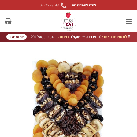
Ski
0774258148
לחצו להתקשרות
t
conten
🍫
למזמינים באתר:
6 יחידות סושי שוקולד
במתנה
בהזמנות מעל 290 ₪
להזמנה «