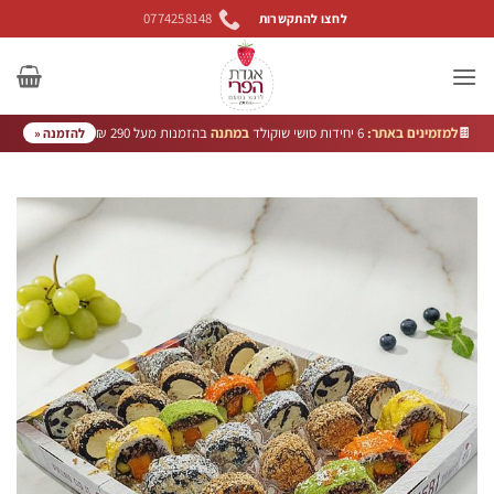
Ski
0774258148
לחצו להתקשרות
t
conten
🍫
למזמינים באתר:
6 יחידות סושי שוקולד
במתנה
בהזמנות מעל 290 ₪
להזמנה «